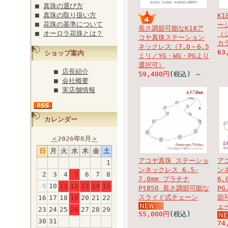
■
真珠の選び方
■
真珠の取り扱い方
K
■
花珠の基準について
ー
長さ調節可能なK18ア
■
オーロラ花珠とは？
（
コヤ真珠ステーション
カラ
ネックレス（7.0～6.5
63
ショップ案内
ミリ／YG・WG・PGより
選択可）
■
店長紹介
59,400円
(税込)
～
■
会社概要
■
実店舗情報
カレンダー
＜
2026年8月
＞
日
月
火
水
木
金
土
アコヤ真珠 ステーショ
ア
1
ンネックレス 6.5-
ン
2
3
4
5
6
7
8
7.0mm プラチナ
6.
9
10
11
12
13
14
15
Pt850 長さ調節可能な
P
スライド式チェーン
節
16
17
18
19
20
21
22
ェ
23
24
25
26
27
28
29
55,000円
(税込)
30
31
74