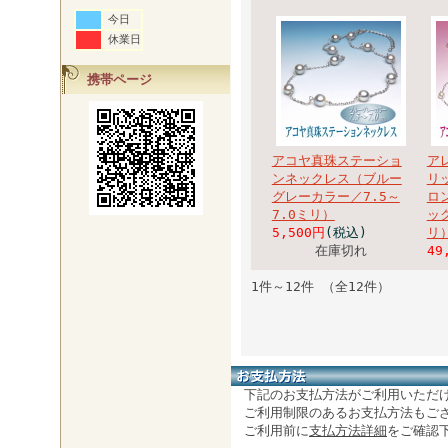
今日
休業日
携帯ページ
アコヤ真珠ステーショ
ア
ンネックレス（ブルー
リ
グレーカラー／7.5～
ロ
7.0ミリ）
ッ
5,500円
(税込)
リ
在庫切れ
49
1件～12件 （全12件）
下記のお支払方法がご利用いただ
ご利用制限のあるお支払方法もご
ご利用前に
支払方法詳細
をご確認