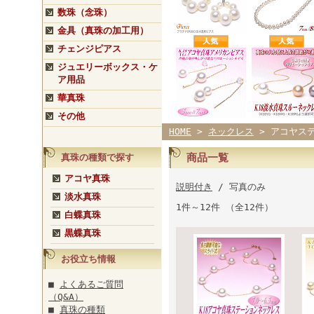
数珠（念珠）
金具（真珠の加工用）
チェンジピアス
ジュエリーボックス・ケ
ア用品
華真珠
その他
HOME
>
ネックレス
> アコヤス
商品一覧
真珠の種類で探す
アコヤ真珠
説明付き
/ 写真のみ
淡水真珠
1件～12件 （全12件）
白蝶真珠
黒蝶真珠
お役立ち情報
■
よくあるご質問
（Q&A）
■
真珠の種類