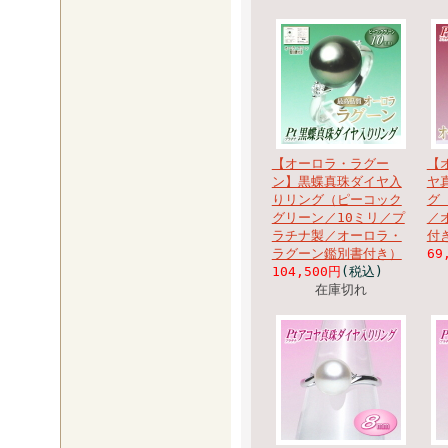
【オーロラ・ラグー
【
ン】黒蝶真珠ダイヤ入
ヤ
りリング（ピーコック
グ
グリーン／10ミリ／プ
／
ラチナ製／オーロラ・
付
ラグーン鑑別書付き）
69
104,500円
(税込)
在庫切れ