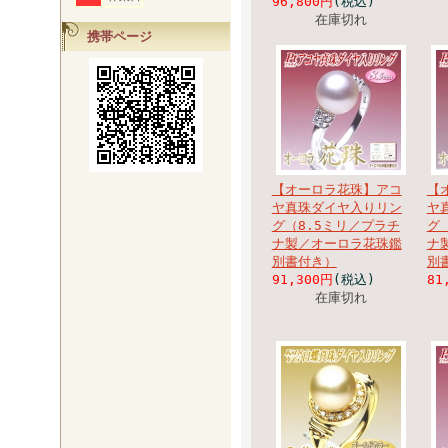
96,800円
(税込)
在庫切れ
携帯ページ
【オーロラ花珠】アコ
【
ヤ真珠ダイヤ入りリン
ヤ
グ（8.5ミリ／プラチ
グ
ナ製／オーロラ花珠鑑
ナ
別書付き）
別
91,300円
(税込)
81
在庫切れ