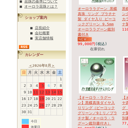
■
花珠の基準について
■
オーロラ花珠とは？
オーロララグーン 黒蝶
黒
真珠 リング プラチナ
ン
ショップ案内
製 ダイヤ入り ピーコ
カ
ックグリーン 9.5mm
ナ
■
店長紹介
オーロララグーン鑑別
11
■
会社概要
書付き
■
実店舗情報
99,000円
(税込)
在庫切れ
カレンダー
＜
2026年8月
＞
日
月
火
水
木
金
土
1
2
3
4
5
6
7
8
9
10
11
12
13
14
15
【オーロラ・ラグー
【
16
17
18
19
20
21
22
ン】黒蝶真珠ダイヤ入
ヤ
23
24
25
26
27
28
29
りリング（ピーコック
グ
30
31
グリーン／9ミリ／プラ
ナ
チナ製／オーロラ・ラ
別
今日
グーン鑑別書付き）
77
休業日