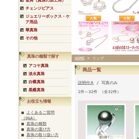
金具（真珠の加工用）
チェンジピアス
ジュエリーボックス・ケ
ア用品
華真珠
その他
真珠の種類で探す
HOME
> リング
アコヤ真珠
商品一覧
淡水真珠
白蝶真珠
説明付き
/ 写真のみ
黒蝶真珠
1件～32件 （全32件）
お役立ち情報
■
よくあるご質問
（Q&A）
■
真珠の種類
■
真珠の選び方
■
真珠の取り扱い方