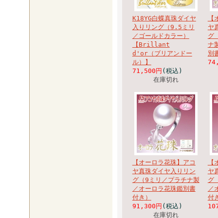
K18YG白蝶真珠ダイヤ
【
入りリング（9.5ミリ
ヤ
／ゴールドカラー）
グ
【Brillant
ナ
d'or（ブリアンドー
別
ル）】
74
71,500円
(税込)
在庫切れ
【オーロラ花珠】アコ
【
ヤ真珠ダイヤ入りリン
ヤ
グ（9ミリ／プラチナ製
グ
／オーロラ花珠鑑別書
／
付き）
付
91,300円
(税込)
10
在庫切れ