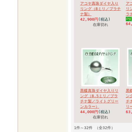
アコヤ真珠ダイヤ入り
ア
リング（8ミリ／プラチ
リ
ナ製）
ラ
42,900円
(税込)
64
在庫切れ
黒蝶真珠ダイヤ入りリ
黒
ング（8.5ミリ／プラ
ン
チナ製／ライトグリー
チ
ンカラー）
リ
44,000円
(税込)
63
在庫切れ
1件～32件 （全32件）