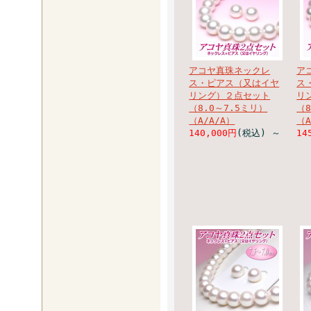
アコヤ真珠ネックレ
ア
ス・ピアス（又はイヤ
ス
リング）２点セット
リ
（8.0～7.5ミリ）
（8
（A/A/A）
（A
140,000円
(税込)
～
14