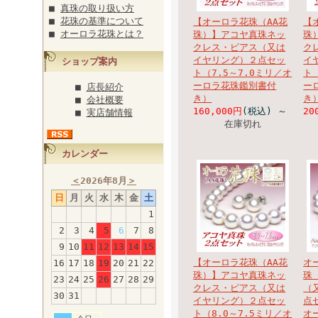
■
真珠の取り扱い方
■
花珠の基準について
【オーロラ花珠（AA花
【
■
オーロラ花珠とは？
珠）】アコヤ真珠ネッ
珠
クレス・ピアス（又は
ク
イヤリング）２点セッ
イ
ショップ案内
ト（7.5～7.0ミリ／オ
ト
ーロラ花珠鑑別書付
ー
■
店長紹介
き）
き
■
会社概要
160,000円
(税込)
～
20
■
実店舗情報
在庫切れ
カレンダー
＜
2026年8月
＞
日
月
火
水
木
金
土
1
2
3
4
5
6
7
8
9
10
11
12
13
14
15
【オーロラ花珠（AA花
オ
16
17
18
19
20
21
22
珠）】アコヤ真珠ネッ
珠
23
24
25
26
27
28
29
クレス・ピアス（又は
（
30
31
イヤリング）２点セッ
点セ
ト（8.0～7.5ミリ／オ
オ