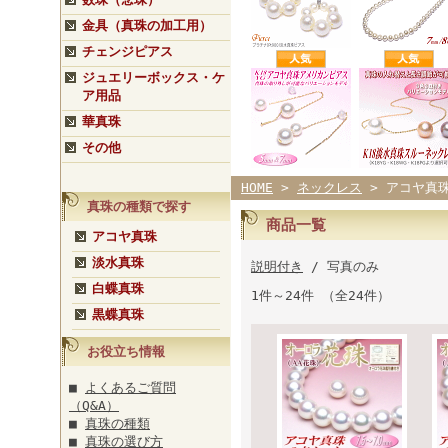
金具（真珠の加工用）
チェンジピアス
ジュエリーボックス・ケ
ア用品
華真珠
その他
HOME
>
ネックレス
> アコヤ真
真珠の種類で探す
商品一覧
アコヤ真珠
淡水真珠
説明付き
/ 写真のみ
白蝶真珠
1件～24件 （全24件）
黒蝶真珠
お役立ち情報
■
よくあるご質問
（Q&A）
■
真珠の種類
■
真珠の選び方