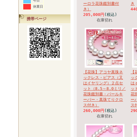
今日
ーロラ花珠鑑別書付
き
休業日
き）
44
205,000円
(税込)
携帯ページ
在庫切れ
【花珠】アコヤ真珠ネ
【
ックレス・ピアス（又
ッ
はイヤリング）２点セ
は
ット（8.5～8.0ミリ／
ッ
花珠鑑別書・パールキ
花
ーパー・真珠てりクロ
ー
ス付き）
ス
260,000円
(税込)
29
在庫切れ