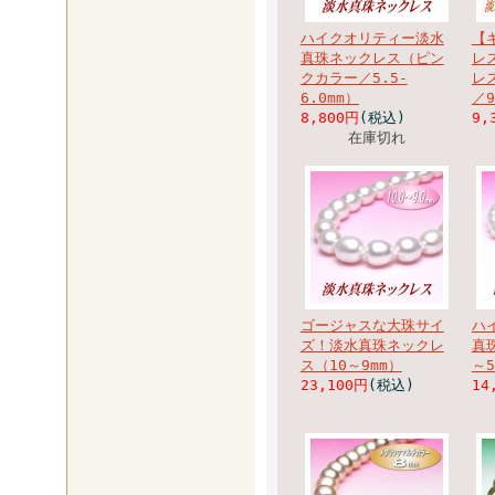
ハイクオリティー淡水
【
真珠ネックレス（ピン
レ
クカラー／5.5-
レ
6.0mm）
／9
8,800円
(税込)
9,
在庫切れ
ゴージャスな大珠サイ
ハ
ズ！淡水真珠ネックレ
真
ス（10～9mm）
～5
23,100円
(税込)
14