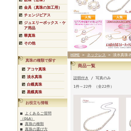
金具（真珠の加工用）
チェンジピアス
ジュエリーボックス・ケ
ア用品
華真珠
その他
HOME
>
ネックレス
> 淡水真珠
真珠の種類で探す
商品一覧
アコヤ真珠
淡水真珠
説明付き
/ 写真のみ
白蝶真珠
1件～22件 （全22件）
黒蝶真珠
お役立ち情報
■
よくあるご質問
（Q&A）
■
真珠の種類
■
真珠の選び方