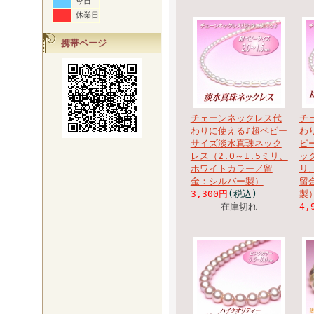
今日
休業日
携帯ページ
チェーンネックレス代
チ
わりに使える♪超ベビー
わ
サイズ淡水真珠ネック
ビ
レス（2.0～1.5ミリ、
ッ
ホワイトカラー／留
リ
金：シルバー製）
留金
3,300円
(税込)
製
在庫切れ
4,