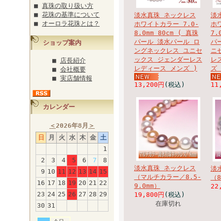
■
真珠の取り扱い方
■
花珠の基準について
淡水真珠 ネックレス
淡
■
オーロラ花珠とは？
ホワイトカラー 7.0-
ホ
8.0mm 80cm ( 真珠
7.
パール 淡水パール ロ
パ
ショップ案内
ングネックレス ユニセ
ニ
ックス ジェンダーレス
レ
■
店長紹介
レディース メンズ )
ズ
■
会社概要
■
実店舗情報
13,200円
(税込)
11
カレンダー
＜
2026年8月
＞
日
月
火
水
木
金
土
1
2
3
4
5
6
7
8
淡水真珠 ネックレス
淡
9
10
11
12
13
14
15
（マルチカラー／8.5-
（8
16
17
18
19
20
21
22
9.0mm）
22
23
24
25
26
27
28
29
19,800円
(税込)
在庫切れ
30
31