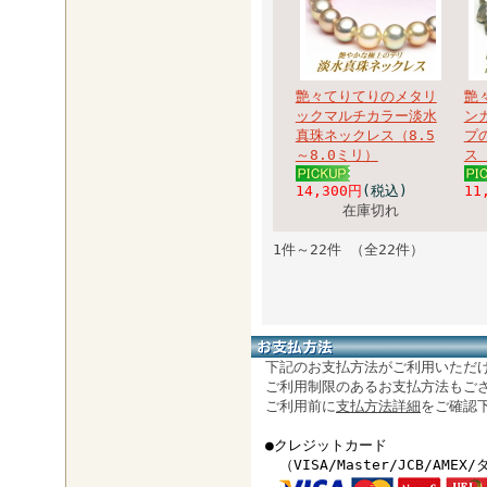
艶々てりてりのメタリ
艶
ックマルチカラー淡水
ン
真珠ネックレス（8.5
プ
～8.0ミリ）
ス
14,300円
(税込)
11
在庫切れ
1件～22件 （全22件）
下記のお支払方法がご利用いただ
ご利用制限のあるお支払方法もご
ご利用前に
支払方法詳細
をご確認
●クレジットカード
（VISA/Master/JCB/AMEX