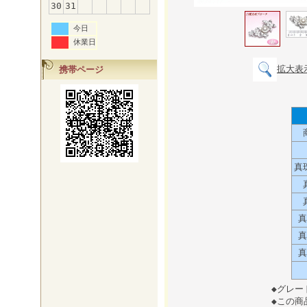
30
31
今日
休業日
拡大表
携帯ページ
真
真
真
真
◆
グレー
◆
この商