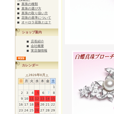
■
真珠の種類
■
真珠の選び方
■
真珠の取り扱い方
■
花珠の基準について
■
オーロラ花珠とは？
ショップ案内
■
店長紹介
■
会社概要
■
実店舗情報
カレンダー
＜
2026年8月
＞
日
月
火
水
木
金
土
1
2
3
4
5
6
7
8
9
10
11
12
13
14
15
16
17
18
19
20
21
22
23
24
25
26
27
28
29