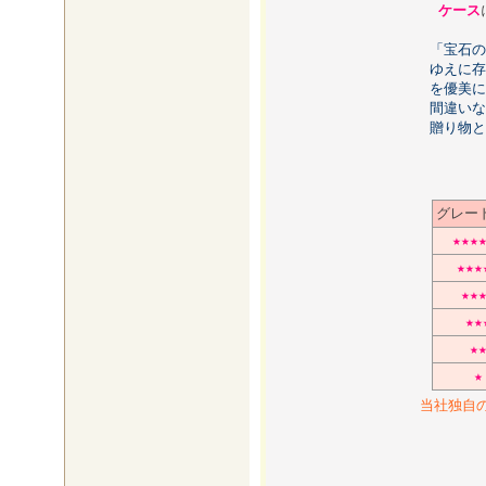
ケース
「宝石の
ゆえに存
を優美に
間違いな
贈り物と
グレー
★★★
★★★
★★
★★
★
★
当社独自