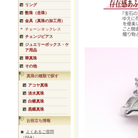
リング
数珠（念珠）
金具（真珠の加工用）
チェーンネックレス
チェンジピアス
ジュエリーボックス・ケ
ア用品
華真珠
その他
真珠の種類で探す
アコヤ真珠
淡水真珠
白蝶真珠
黒蝶真珠
お役立ち情報
■
よくあるご質問
（Q&A）