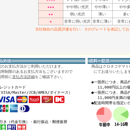
★★★
やや弱い光沢
やや薄い
やや
★★
弱い光沢
薄い
多
★
非常に弱い光沢
非常に薄い
非常に
当社独自の品質評価を行い、そのグレードを表記してお
のお支払方法がご利用いただけます。
商品はクロネコヤマト
用制限のあるお支払方法もございますので
にてお送りいたしま
用前に
支払方法詳細
をご確認下さい。
●
一箇所につき、商品
レジットカード
11,000円以上の
SA/Master/JCB/AMEX/ダイナース）
●一箇所につき、商品
11,000円未満の
●配送時間帯を指定い
引き（代金引換）・銀行振込・郵便振替