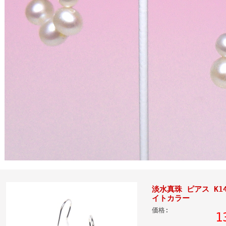
淡水真珠 ピアス K
イトカラー
価格:
1