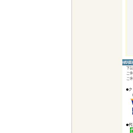
下記
ご利
ご利
●ク
（VI
●代