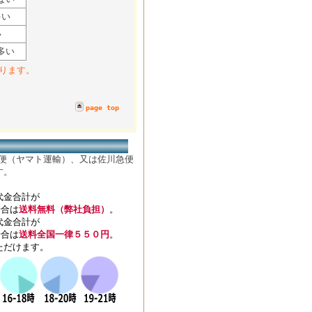
多い
い
多い
ります。
page top
便（ヤマト運輸）、又は佐川急便
す。
代金合計が
場合は
送料無料（弊社負担）
。
代金合計が
場合は
送料全国一律５５０円
。
ただけます。