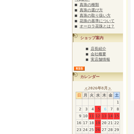
■
真珠の種類
■
真珠の選び方
■
真珠の取り扱い方
■
花珠の基準について
■
オーロラ花珠とは？
ショップ案内
■
店長紹介
■
会社概要
■
実店舗情報
カレンダー
＜
2026年8月
＞
日
月
火
水
木
金
土
1
2
3
4
5
6
7
8
9
10
11
12
13
14
15
16
17
18
19
20
21
22
23
24
25
26
27
28
29