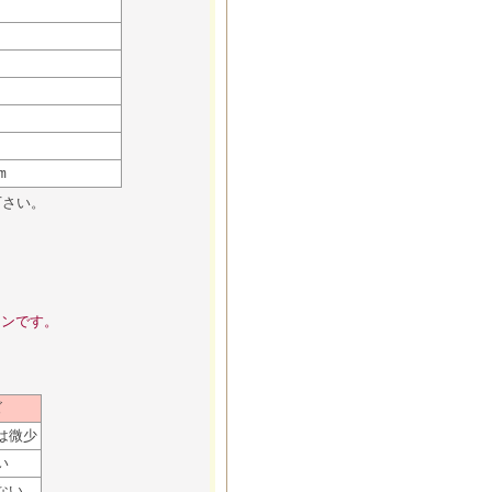
m
下さい。
インです。
ズ
は微少
い
ない