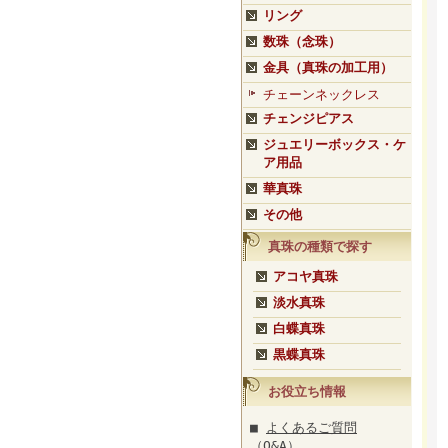
リング
数珠（念珠）
金具（真珠の加工用）
チェーンネックレス
チェンジピアス
ジュエリーボックス・ケ
ア用品
華真珠
その他
真珠の種類で探す
アコヤ真珠
淡水真珠
白蝶真珠
黒蝶真珠
お役立ち情報
■
よくあるご質問
（Q&A）