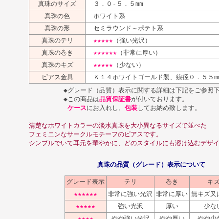
真珠のサイズ
３．０-５．５mm
真珠の色
ホワイト系
真珠の形
セミラウンド～ポテト系
真珠のテリ
★★★★★
（強い光沢）
真珠の巻き
★★★★★★
（非常に厚い）
真珠のキズ
★★★★★
（少ない）
ピアス金具
Ｋ１４ホワイトゴールド製、線径０．５５m
◆
グレード（品質）表示に関する詳細は下記をご参照
◆
この商品は
品質保証書
が付いております。
ケース
にお入れし、
包装
してお納め致します。
清楚なホワイトカラーの淡水真珠を大小異なるサイズで並べた
フェミニンなサークルモチーフのピアスです。
シンプルでいて耳元を華やかに、どのスタイルにも溶け込むデザ
真珠の品質（グレード）表示について
グレード表示
テリ
巻き
キ
★★★★★★
非常に強い光沢
非常に厚い
無キズ又
★★★★★
強い光沢
厚い
少な
★★★★
やや強い光沢
やや厚い
やや少