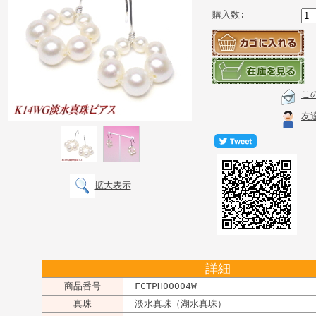
購入数:
こ
友
拡大表示
詳細
商品番号
FCTPH00004W
真珠
淡水真珠（湖水真珠）