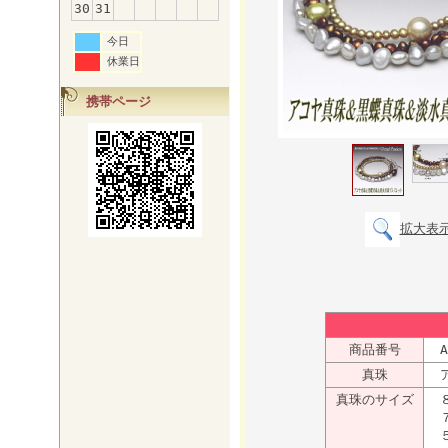
30
31
今日
休業日
携帯ページ
拡大表
商品番号
A
真珠
ア
真珠のサイズ
８
７
５