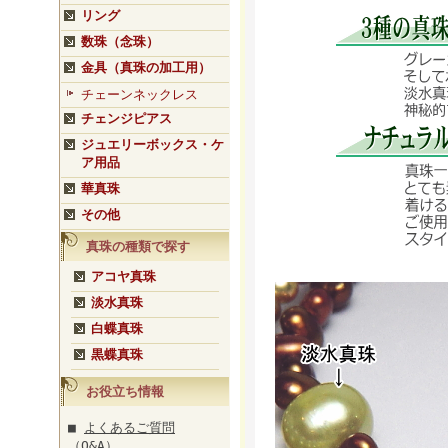
リング
数珠（念珠）
金具（真珠の加工用）
チェーンネックレス
チェンジピアス
ジュエリーボックス・ケ
ア用品
華真珠
その他
真珠の種類で探す
アコヤ真珠
淡水真珠
白蝶真珠
黒蝶真珠
お役立ち情報
■
よくあるご質問
（Q&A）