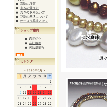
■
真珠の種類
■
真珠の選び方
■
真珠の取り扱い方
■
花珠の基準について
■
オーロラ花珠とは？
ショップ案内
■
店長紹介
■
会社概要
■
実店舗情報
カレンダー
＜
2026年8月
＞
日
月
火
水
木
金
土
1
2
3
4
5
6
7
8
9
10
11
12
13
14
15
16
17
18
19
20
21
22
23
24
25
26
27
28
29