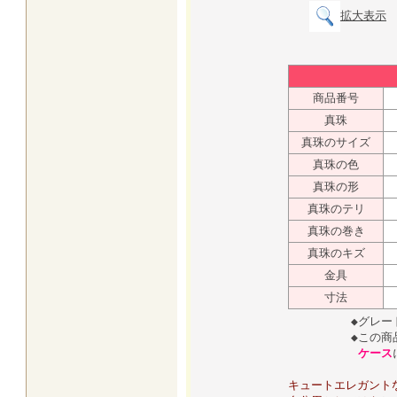
拡大表示
商品番号
A
真珠
真珠のサイズ
真珠の色
真珠の形
真珠のテリ
★
真珠の巻き
★
真珠のキズ
★
金具
寸法
５
◆
グレー
◆
この商
ケース
キュートエレガント