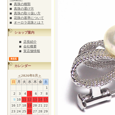
■
真珠の種類
■
真珠の選び方
■
真珠の取り扱い方
■
花珠の基準について
■
オーロラ花珠とは？
ショップ案内
■
店長紹介
■
会社概要
■
実店舗情報
カレンダー
＜
2026年8月
＞
日
月
火
水
木
金
土
1
2
3
4
5
6
7
8
9
10
11
12
13
14
15
16
17
18
19
20
21
22
23
24
25
26
27
28
29