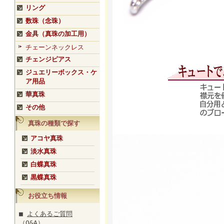
リング
数珠（念珠）
金具（真珠の加工用）
チェーンネックレス
チェンジピアス
ジュエリーボックス・ケ
ア用品
華真珠
その他
真珠の種類で探す
アコヤ真珠
淡水真珠
白蝶真珠
黒蝶真珠
お役立ち情報
■
よくあるご質問
（Q&A）